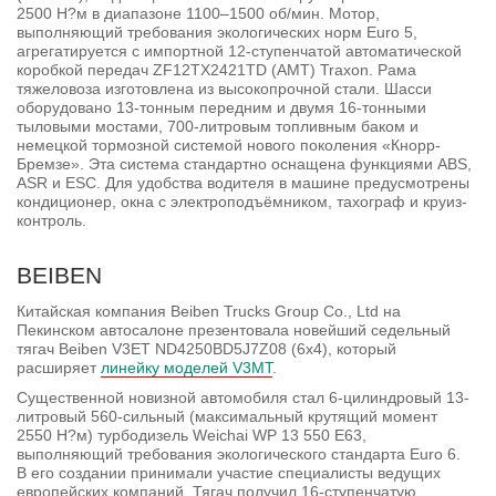
2500 Н?м в диапазоне 1100–1500 об/мин. Мотор,
выполняющий требования экологических норм Euro 5,
агрегатируется с импортной 12-ступенчатой автоматической
коробкой передач ZF12TX2421TD (АМТ) Traxon. Рама
тяжеловоза изготовлена из высокопрочной стали. Шасси
оборудовано 13-тонным передним и двумя 16-тонными
тыловыми мостами, 700-литровым топливным баком и
немецкой тормозной системой нового поколения «Кнорр-
Бремзе». Эта система стандартно оснащена функциями ABS,
ASR и ESC. Для удобства водителя в машине предусмотрены
кондиционер, окна с электроподъёмником, тахограф и круиз-
контроль.
BEIBEN
Китайская компания Beiben Trucks Group Co., Ltd на
Пекинском автосалоне презентовала новейший седельный
тягач Beiben V3ET ND4250BD5J7Z08 (6x4), который
расширяет
линейку моделей V3MT
.
Существенной новизной автомобиля стал 6-цилиндровый 13-
литровый 560-сильный (максимальный крутящий момент
2550 Н?м) турбодизель Weichai WP 13 550 E63,
выполняющий требования экологического стандарта Euro 6.
В его создании принимали участие специалисты ведущих
европейских компаний. Тягач получил 16-ступенчатую