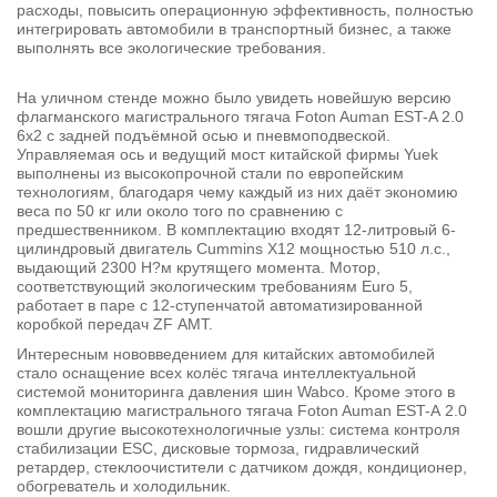
расходы, повысить операционную эффективность, полностью
интегрировать автомобили в транспортный бизнес, а также
выполнять все экологические требования.
На уличном стенде можно было увидеть новейшую версию
флагманского магистрального тягача Foton Auman EST-A 2.0
6х2 с задней подъёмной осью и пневмоподвеской.
Управляемая ось и ведущий мост китайской фирмы Yuek
выполнены из высокопрочной стали по европейским
технологиям, благодаря чему каждый из них даёт экономию
веса по 50 кг или около того по сравнению с
предшественником. В комплектацию входят 12-литровый 6-
цилиндровый двигатель Cummins X12 мощностью 510 л.с.,
выдающий 2300 Н?м крутящего момента. Мотор,
соответствующий экологическим требованиям Euro 5,
работает в паре с 12-ступенчатой автоматизированной
коробкой передач ZF АМТ.
Интересным нововведением для китайских автомобилей
стало оснащение всех колёс тягача интеллектуальной
системой мониторинга давления шин Wabco. Кроме этого в
комплектацию магистрального тягача Foton Auman EST-A 2.0
вошли другие высокотехнологичные узлы: система контроля
стабилизации ESC, дисковые тормоза, гидравлический
ретардер, стеклоочистители с датчиком дождя, кондиционер,
обогреватель и холодильник.