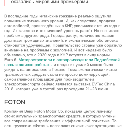
оказались мировыми премьерами.
В последние годы китайские граждане реально ощутили
повышение жизненного уровня. И, как следствие, продажи
автомобилей, произведённых в КНР, увеличиваются из года в
год. Их качество и технический уровень растёт. Но возникают
проблемы другого рода. Города растут, количество машин
достигает громадных значений, и экологическая обстановка
становится удручающей. Правительство страны уже обратило
внимание на проблемы с экологией. И вот недавно было
объявлено, что с 2020 года в КНР вступят в силу нормы
Euro 6.
Моторостроители и автопроизводители Поднебесной
начали активно работать
, и плоды их усилий можно было
увидеть на автосалоне в Пекине. Тема экологически чистых
транспортных средств стала не просто доминирующей:
самой главной площадкой для производителей
электротранспорта сейчас является выставка EVTec China
2018, которая уже в третий раз проходила 21–23 июня.
FOTON
Компания Beiqi Foton Motor Co. показала целую линейку
своих актуальных транспортных средств, в которых учтены
все современные требования к эффективной логистике. То
есть грузовики «Фотон» позволяют снизить эксплуатационные