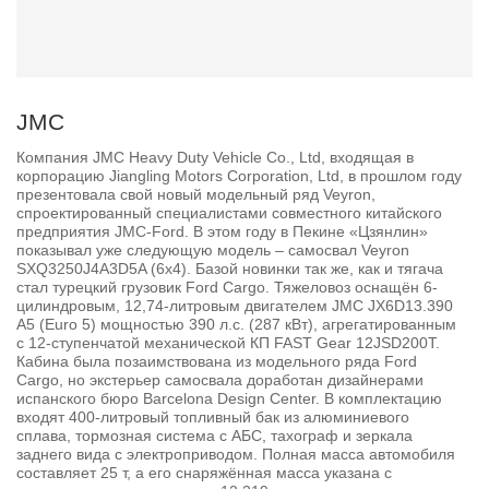
JMC
Компания JMC Heavy Duty Vehicle Co., Ltd, входящая в
корпорацию Jiangling Motors Corporation, Ltd, в прошлом году
презентовала свой новый модельный ряд Veyron,
спроектированный специалистами совместного китайского
предприятия JMC-Ford. В этом году в Пекине «Цзянлин»
показывал уже следующую модель – самосвал Veyron
SXQ3250J4A3D5A (6x4). Базой новинки так же, как и тягача
стал турецкий грузовик Ford Cargo. Тяжеловоз оснащён 6-
цилиндровым, 12,74-литровым двигателем JMC JX6D13.390
A5 (Euro 5) мощностью 390 л.с. (287 кВт), агрегатированным
с 12-ступенчатой механической КП FAST Gear 12JSD200T.
Кабина была позаимствована из модельного ряда Ford
Cargo, но экстерьер самосвала доработан дизайнерами
испанского бюро Barcelona Design Center. В комплектацию
входят 400-литровый топливный бак из алюминиевого
сплава, тормозная система с АБС, тахограф и зеркала
заднего вида с электроприводом. Полная масса автомобиля
составляет 25 т, а его снаряжённая масса указана с