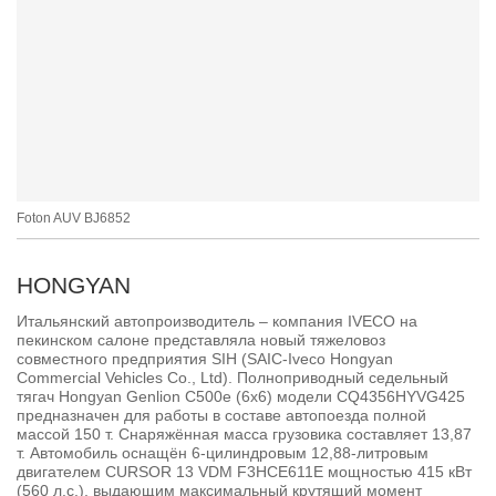
Foton AUV BJ6852
HONGYAN
Итальянский автопроизводитель – компания IVECO на
пекинском салоне представляла новый тяжеловоз
совместного предприятия SIH (SAIC-Iveco Hongyan
Commercial Vehicles Co., Ltd). Полноприводный седельный
тягач Hongyan Genlion C500e (6x6) модели CQ4356HYVG425
предназначен для работы в составе автопоезда полной
массой 150 т. Снаряжённая масса грузовика составляет 13,87
т. Автомобиль оснащён 6-цилиндровым 12,88-литровым
двигателем CURSOR 13 VDM F3HCE611E мощностью 415 кВт
(560 л.с.), выдающим максимальный крутящий момент