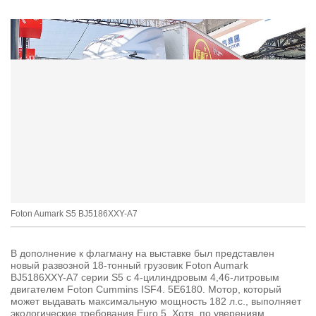
Foton Aumark S5 BJ5186XXY-A7
В дополнение к флагману на выставке был представлен
новый развозной 18-тонный грузовик Foton Aumark
BJ5186XXY-A7 серии S5 с 4-цилиндровым 4,46-литровым
двигателем Foton Cummins ISF4. 5Е6180. Мотор, который
может выдавать максимальную мощность 182 л.с., выполняет
экологические требования Euro 5. Хотя, по уверениям