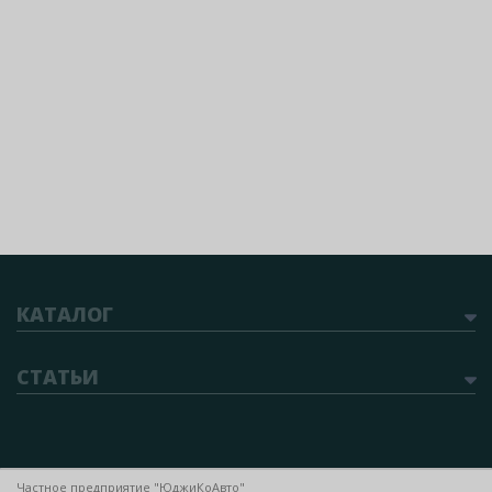
КАТАЛОГ
СТАТЬИ
Частное предприятие "ЮджиКоАвто"