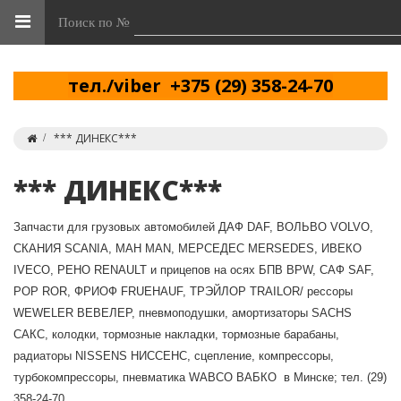
Поиск по №
тел./viber +375 (29) 358-24-70
*** ДИНЕКС***
*** ДИНЕКС***
Запчасти для грузовых автомобилей ДАФ DAF, ВОЛЬВО VOLVO,
СКАНИЯ SCANIA, МАН MAN, МЕРСЕДЕС MERSEDES, ИВЕКО
IVECO, РЕНО RENAULT и прицепов на осях БПВ BPW, CАФ SAF,
РОР ROR, ФРИОФ FRUEHAUF, ТРЭЙЛОР TRAILOR/ рессоры
WEWELER ВЕВЕЛЕР, пневмоподушки, амортизаторы SACHS
САКС, колодки, тормозные накладки, тормозные барабаны,
радиаторы NISSENS НИССЕНС, сцепление, компрессоры,
турбокомпрессоры, пневматика WABCO ВАБКО в Минске; тел. (29)
358-24-70