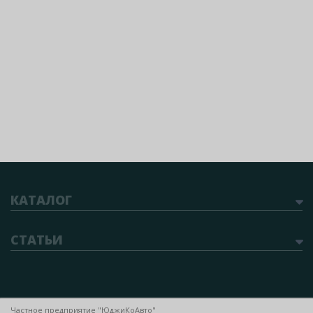
КАТАЛОГ
СТАТЬИ
Частное предприятие "ЮджиКоАвто"