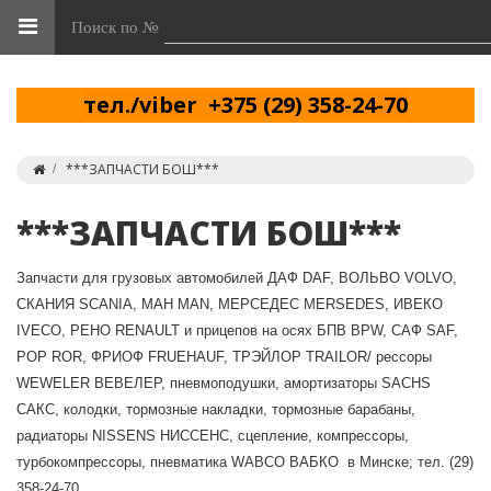
Поиск по №
тел./viber +375 (29) 358-24-70
***ЗАПЧАСТИ БОШ***
***ЗАПЧАСТИ БОШ***
Запчасти для грузовых автомобилей ДАФ DAF, ВОЛЬВО VOLVO,
СКАНИЯ SCANIA, МАН MAN, МЕРСЕДЕС MERSEDES, ИВЕКО
IVECO, РЕНО RENAULT и прицепов на осях БПВ BPW, CАФ SAF,
РОР ROR, ФРИОФ FRUEHAUF, ТРЭЙЛОР TRAILOR/ рессоры
WEWELER ВЕВЕЛЕР, пневмоподушки, амортизаторы SACHS
САКС, колодки, тормозные накладки, тормозные барабаны,
радиаторы NISSENS НИССЕНС, сцепление, компрессоры,
турбокомпрессоры, пневматика WABCO ВАБКО в Минске; тел. (29)
358-24-70