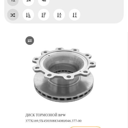
12
24
48
ДИСК ТОРМОЗНОЙ BPW
377X169,5X45/0308834080/046.377-00