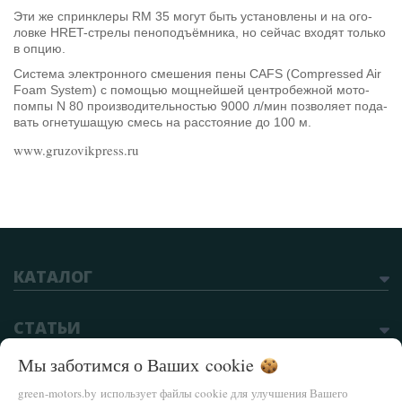
Эти же сприн­клеры RM 35 могут быть уста­нов­лены и на ого­
ловке HRET-стрелы пе­но­подъём­ника, но сей­час вхо­дят только
в опцию.
Си­стема элек­трон­ного сме­ше­ния пены CAFS (Compressed Air
Foam System‎) с по­мо­щью мощ­ней­шей цен­тро­беж­ной мо­то­
помпы N 80 про­из­во­ди­тель­но­стью 9000 л/мин поз­во­ляет по­да­
вать ог­не­ту­ша­щую смесь на рас­сто­я­ние до 100 м.
www.gruzovikpress.ru
КАТАЛОГ
СТАТЬИ
Мы заботимся о Ваших
cookie
green-motors.by использует файлы cookie для улучшения Вашего