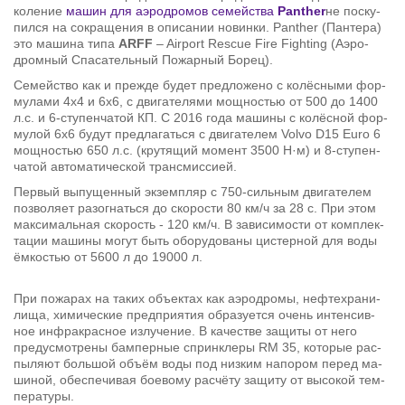
ко­ле­ние
машин для аэро­дро­мов се­мейства
Panther
не по­ску­
пился на со­кра­ще­ния в опи­са­нии но­винки. Panther (Пан­тера)
это ма­шина типа
ARFF
– Airport Rescue Fire Fighting (Аэро­
дром­ный Спа­са­тель­ный По­жар­ный Борец).
Се­мейство как и преж­де будет пред­ло­жено с колёс­ными фор­
му­лами 4х4 и 6х6, с дви­га­те­лями мощ­но­стью от 500 до 1400
л.с. и 6-сту­пен­ча­той КП. С 2016 года ма­шины с колёс­ной фор­
му­лой 6х6 будут пред­ла­гаться с дви­га­те­лем Volvo D15 Euro 6
мощ­но­стью 650 л.с. (кру­тя­щий мо­мент 3500 Н·м) и 8-сту­пен­
ча­той ав­то­ма­ти­че­ской транс­мис­сией.
Пер­вый вы­пу­щен­ный эк­зем­пляр с 750-силь­ным дви­га­те­лем
поз­во­ляет разо­г­наться до ско­ро­сти 80 км/ч за 28 с. При этом
мак­си­маль­ная ско­рость - 120 км/ч. В за­ви­си­мо­сти от ком­плек­
та­ции ма­шины могут быть обо­ру­до­ваны ци­стер­ной для воды
ём­ко­стью от 5600 л до 19000 л.
При по­жа­рах на таких объек­тах как аэро­дромы, неф­те­хра­ни­
лища, хи­ми­че­ские пред­при­я­тия об­ра­зу­ется очень ин­тен­сив­
ное ин­фра­крас­ное из­лу­че­ние. В ка­че­стве за­щиты от него
преду­смот­рены бам­пер­ные сприн­клеры RM 35, ко­то­рые рас­
пы­ляют боль­шой объём воды под низ­ким на­по­ром перед ма­
ши­ной, обес­пе­чи­вая бо­е­вому расчёту за­щиту от вы­со­кой тем­
пе­ра­туры.