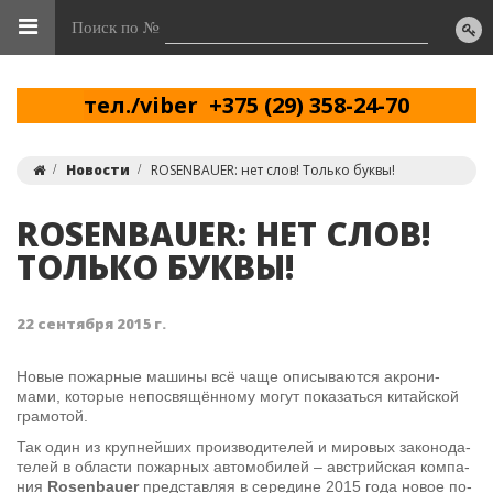
Поиск по №
тел./viber +375 (29) 358-24-70
Новости
ROSENBAUER: нет слов! Только буквы!
ROSENBAUER: НЕТ СЛОВ!
ТОЛЬКО БУКВЫ!
22 сентября 2015 г.
Новые по­жар­ные ма­шины всё чаще опи­сы­ва­ются ак­ро­ни­
мами, ко­то­рые не­по­свя­щён­ному могут по­ка­заться ки­тайской
гра­мо­той.
Так один из круп­ней­ших про­из­во­ди­те­лей и ми­ро­вых за­ко­но­да­
те­лей в об­ла­сти по­жар­ных ав­то­мо­би­лей – ав­стрий­ская ком­па­
ния
Rosenbauer
пред­став­ляя в се­ре­дине 2015 года новое по­