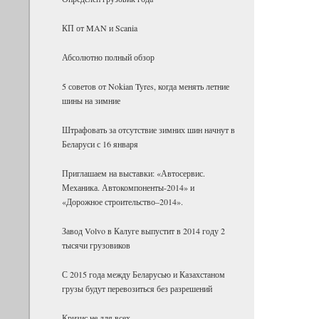
КП от MAN и Scania
Абсолютно полный обзор
5 советов от Nokian Tyres, когда менять летние
шины на зимние
Штрафовать за отсутствие зимних шин начнут в
Беларуси с 16 января
Приглашаем на выставки: «Автосервис.
Механика. Автокомпоненты-2014» и
«Дорожное строительство–2014».
Завод Volvo в Калуге выпустит в 2014 году 2
тысячи грузовиков
С 2015 года между Беларусью и Казахстаном
грузы будут перевозиться без разрешений
Кризис не для всех