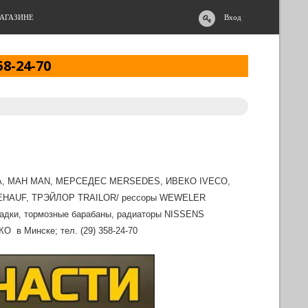
АГАЗИНЕ
Вход
58-24-70
NIA, МАН MAN, МЕРСЕДЕС MERSEDES, ИВЕКО IVECO,
UEHAUF, ТРЭЙЛОР TRAILOR/ рессоры WEWELER
адки, тормозные барабаны, радиаторы NISSENS
 в Минске; тел. (29) 358-24-70