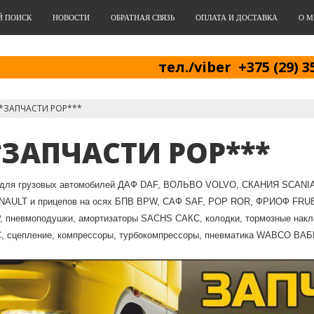
Й ПОИСК
НОВОСТИ
ОБРАТНАЯ СВЯЗЬ
ОПЛАТА И ДОСТАВКА
О М
тел./viber +375 (29) 3
*ЗАПЧАСТИ РОР***
*ЗАПЧАСТИ РОР***
 для грузовых автомобилей ДАФ DAF, ВОЛЬВО VOLVO, СКАНИЯ SCA
AULT и прицепов на осях БПВ BPW, CАФ SAF, РОР ROR, ФРИОФ FR
 пневмоподушки, амортизаторы SACHS САКС, колодки, тормозные накл
 сцепление, компрессоры, турбокомпрессоры, пневматика WABCO ВАБКО