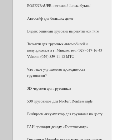
ROSENBAUER: нет слов! Только буквы!
Ав­то­сейф для боль­ших денег
Видео: бешеный грузовик на реактивной тяге
Запчасти для грузовых автомобилей и
полуприцепов в г. Минске, тел: (029) 617-16-43
Velcom; (029) 859-11-13 МТС
Что такое улучшенная проходимость
грузовиков?
3D-чертежи для грузовиков
530 грузовиков для Norbert Dentressangle
Выбираем аккумулятор для грузовика по цвету
ГАИ проводит декаду «Гостехосмотр»
Грузовики Mercedes станут меньше расходовать