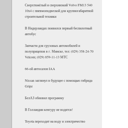
Сверх­тя­жё­лый и сверх­низ­кий Volvo FM13 540
10х4 с пнев­мо­под­вес­кой для круп­но­га­ба­рит­ной
стро­и­тель­ной тех­ники
В Нидерландах появился первый беспилотный
автобус
Запчасти для грузовых автомобилей и
полуприцепов в г. Минске, тел: (029) 358-24-70
Velcom; (029) 859-11-13 МТС
66-ой автосалон IAA
Nissan заглянул в будущее с помощью гибрида
Gripz
БелАЗ об­но­вил про­грамму
В Гол­лан­дии кен­гуру не во­дятся!
Toyota пе­ре­хо­дит на воду и элек­три­че­ство