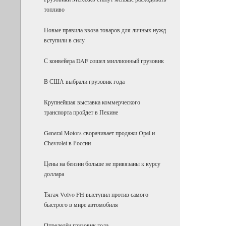
топливо
Новые правила ввоза товаров для личных нужд
вступили в силу
С конвейера DAF coшел миллионный грузовик
В США выбрали грузовик года
Крупнейшая выставка коммерческого
транспорта пройдет в Пекине
General Motors сворачивает продажи Opel и
Chevrolet в России
Цены на бензин больше не привязаны к курсу
доллара
Тягач Volvo FH выступил против самого
быстрого в мире автомобиля
Определён грузовик года