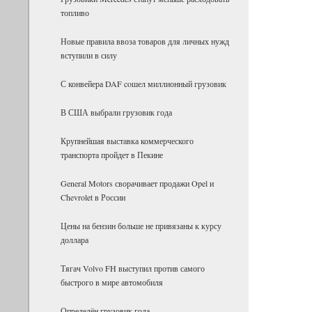
топливо
Новые правила ввоза товаров для личных нужд
вступили в силу
С конвейера DAF coшел миллионный грузовик
В США выбрали грузовик года
Крупнейшая выставка коммерческого
транспорта пройдет в Пекине
General Motors сворачивает продажи Opel и
Chevrolet в России
Цены на бензин больше не привязаны к курсу
доллара
Тягач Volvo FH выступил против самого
быстрого в мире автомобиля
Определён грузовик года