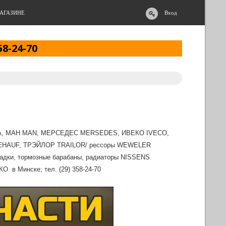
АГАЗИНЕ
Вход
58-24-70
NIA, МАН MAN, МЕРСЕДЕС MERSEDES, ИВЕКО IVECO,
UEHAUF, ТРЭЙЛОР TRAILOR/ рессоры WEWELER
адки, тормозные барабаны, радиаторы NISSENS
 в Минске; тел. (29) 358-24-70