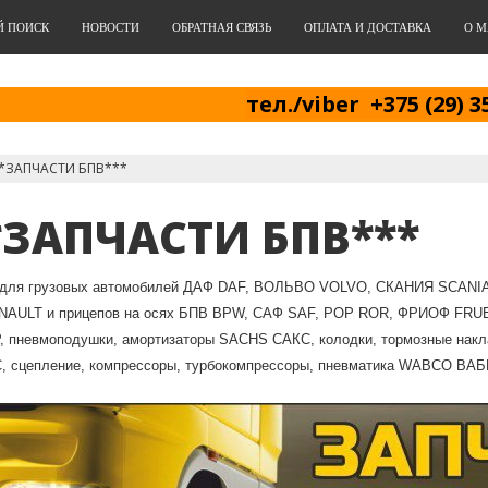
Й ПОИСК
НОВОСТИ
ОБРАТНАЯ СВЯЗЬ
ОПЛАТА И ДОСТАВКА
О М
тел./viber +375 (29) 3
*ЗАПЧАСТИ БПВ***
*ЗАПЧАСТИ БПВ***
 для грузовых автомобилей ДАФ DAF, ВОЛЬВО VOLVO, СКАНИЯ SCA
AULT и прицепов на осях БПВ BPW, CАФ SAF, РОР ROR, ФРИОФ FR
 пневмоподушки, амортизаторы SACHS САКС, колодки, тормозные накл
 сцепление, компрессоры, турбокомпрессоры, пневматика WABCO ВАБКО