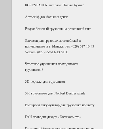
ROSENBAUER: нет слов! Только буквы!
Ав­то­сейф для боль­ших денег
Видео: бешеный грузовик на реактивной тяге
Запчасти для грузовых автомобилей и
полуприцепов в г. Минске, тел: (029) 617-16-43
Velcom; (029) 859-11-13 МТС
Что такое улучшенная проходимость
грузовиков?
3D-чертежи для грузовиков
530 грузовиков для Norbert Dentressangle
Выбираем аккумулятор для грузовика по цвету
ГАИ проводит декаду «Гостехосмотр»
Грузовики Mercedes станут меньше расходовать