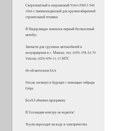
Сверх­тя­жё­лый и сверх­низ­кий Volvo FM13 540
10х4 с пнев­мо­под­вес­кой для круп­но­га­ба­рит­ной
стро­и­тель­ной тех­ники
В Нидерландах появился первый беспилотный
автобус
Запчасти для грузовых автомобилей и
полуприцепов в г. Минске, тел: (029) 358-24-70
Velcom; (029) 859-11-13 МТС
66-ой автосалон IAA
Nissan заглянул в будущее с помощью гибрида
Gripz
БелАЗ об­но­вил про­грамму
В Гол­лан­дии кен­гуру не во­дятся!
Toyota пе­ре­хо­дит на воду и элек­три­че­ство