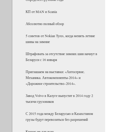
КП от MAN и Scania
Абсолютно полный обзор
5 советов от Nokian Tyres, когда менять летние
шины на зимние
Штрафовать за отсутствие зимних шин начнут в
Беларуси с 16 января
Приглашаем на выставки: «Автосервис.
Механика. Автокомпоненты-2014» и
«Дорожное строительство–2014».
Завод Volvo в Калуге выпустит в 2014 году 2
тысячи грузовиков
С 2015 года между Беларусью и Казахстаном
грузы будут перевозиться без разрешений
Кризис не для всех