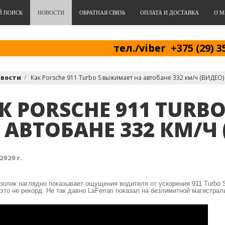
Й ПОИСК
НОВОСТИ
ОБРАТНАЯ СВЯЗЬ
ОПЛАТА И ДОСТАВКА
О М
тел./viber +375 (29) 3
овости
Как Porsche 911 Turbo S выжимает на автобане 332 км/ч (ВИДЕО)
К PORSCHE 911 TURB
 АВТОБАНЕ 332 КМ/Ч
2020 г.
ролик наглядно показывает ощущения водителя от ускорения 911 Turbo 
это не рекорд. Не так давно LaFerrari показал на безлимитной магистрал