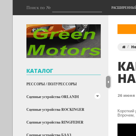
Поиск по №
РАСШИРЕННЫ
Н
КА
КАТАЛОГ
НА
РЕССОРЫ / ПОЛУРЕССОРЫ
26 июня 
Сцепные устройства ORLANDI
Сцепные устройства ROCKINGER
Короткий 
Впрочем, 
Сцепные устройства RINGFEDER
Сцепные устройства БААЗ