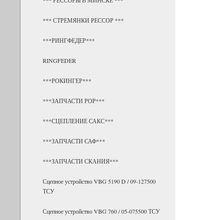
*** СТРЕМЯНКИ РЕССОР ***
***РИНГФЕДЕР***
RINGFEDER
***РОКИНГЕР***
***ЗАПЧАСТИ РОР***
***СЦЕПЛЕНИЕ САКС***
***ЗАПЧАСТИ САФ***
***ЗАПЧАСТИ СКАНИЯ***
Сцепное устройство VBG 5190 D / 09-127500
ТСУ
Сцепное устройство VBG 760 / 05-075500 ТСУ