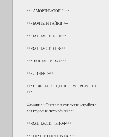
*** АМОРТИЗАТОРЫ ***
*** БОЛТЫ И ГАЙКИ ***
***ЗАПЧАСТИ БОШ***
***ЗАПЧАСТИ БПВ***
*** ЗАПЧАСТИ DAF***
*** ДИНЕКС***
*** СЕДЕЛЬНО-СЦЕПНЫЕ УСТРОЙСТВА
***
Фаркопы***Сцепные и седельные устройства
для грузовых автомобилей***
***ЗАПЧАСТИ ФРИОФ***
*** ГЛУШИТЕЛИ DINEX ***