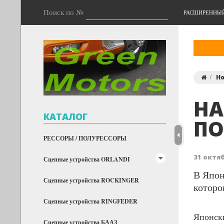
Поиск по №
РАСШИРЕННЫ
Н
НА
КАТАЛОГ
ПО
РЕССОРЫ / ПОЛУРЕССОРЫ
31 октяб
Сцепные устройства ORLANDI
В Япон
Сцепные устройства ROCKINGER
которо
Сцепные устройства RINGFEDER
Японски
Сцепные устройства БААЗ