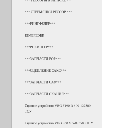
*** СТРЕМЯНКИ РЕССОР ***
***РИНГФЕДЕР***
RINGFEDER
***РОКИНГЕР***
***ЗАПЧАСТИ РОР***
***СЦЕПЛЕНИЕ САКС***
***ЗАПЧАСТИ САФ***
***ЗАПЧАСТИ СКАНИЯ***
Сцепное устройство VBG 5190 D / 09-127500
ТСУ
Сцепное устройство VBG 760 / 05-075500 ТСУ