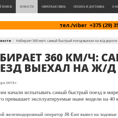
Й ПОИСК
НОВОСТИ
ОБРАТНАЯ СВЯЗЬ
ОПЛАТА И ДОСТАВКА
О М
тел./viber +375 (29) 3
овости
Набирает 360 км/ч: самый быстрый поезд выехал на ж/д дороги
БИРАЕТ 360 КМ/Ч: 
ЕЗД ВЫЕХАЛ НА Ж/Д
ря 2019 г.
ии начали испытывать самый быстрый поезд в мире 
го превышает эксплуатируемые ныне модели на 40 к
й железнодорожный оператор JR-East вывел на ходовые