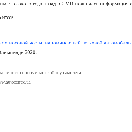
м, что около года назад в СМИ появилась информация о
n N700S
ном носовой части, напоминающей легковой автомобиль
Олимпиаде 2020.
машиниста напоминает кабину самолета.
ww.autocentre.ua