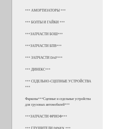
*** АМОРТИЗАТОРЫ ***
*** БОЛТЫ И ГАЙКИ ***
***ЗАПЧАСТИ БОШ***
***ЗАПЧАСТИ БПВ***
*** ЗАПЧАСТИ DAF***
*** ДИНЕКС***
*** СЕДЕЛЬНО-СЦЕПНЫЕ УСТРОЙСТВА
***
Фаркопы***Сцепные и седельные устройства
для грузовых автомобилей***
***ЗАПЧАСТИ ФРИОФ***
*** ГЛУШИТЕЛИ DINEX ***