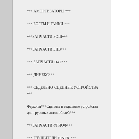
*** АМОРТИЗАТОРЫ ***
*** БОЛТЫ И ГАЙКИ ***
***ЗАПЧАСТИ БОШ***
***ЗАПЧАСТИ БПВ***
*** ЗАПЧАСТИ DAF***
*** ДИНЕКС***
*** СЕДЕЛЬНО-СЦЕПНЫЕ УСТРОЙСТВА
***
Фаркопы***Сцепные и седельные устройства
для грузовых автомобилей***
***ЗАПЧАСТИ ФРИОФ***
*** ГЛУШИТЕЛИ DINEX ***