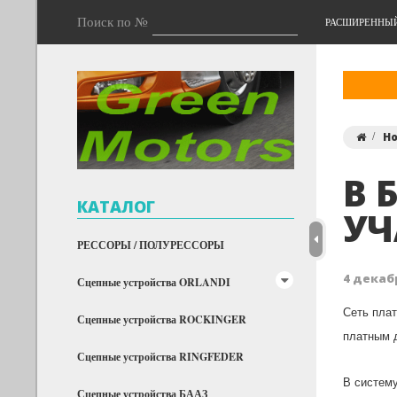
Поиск по №
РАСШИРЕННЫ
Н
В 
КАТАЛОГ
УЧ
РЕССОРЫ / ПОЛУРЕССОРЫ
4 декабр
Сцепные устройства ORLANDI
Сеть плат
Сцепные устройства ROCKINGER
платным д
Сцепные устройства RINGFEDER
В систему
Сцепные устройства БААЗ