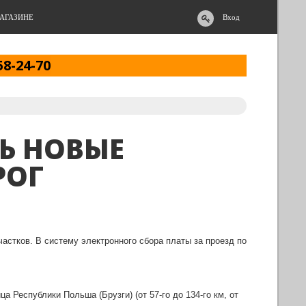
АГАЗИНЕ
Вход
58-24-70
Ь НОВЫЕ
РОГ
астков. В систему электронного сбора платы за проезд по
а Республики Польша (Брузги) (от 57-го до 134-го км, от