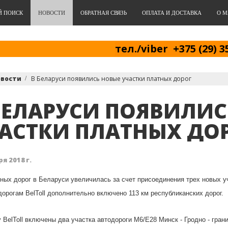
Й ПОИСК
НОВОСТИ
ОБРАТНАЯ СВЯЗЬ
ОПЛАТА И ДОСТАВКА
О М
тел./viber +375 (29) 3
овости
В Беларуси появились новые участки платных дорог
БЕЛАРУСИ ПОЯВИЛИС
АСТКИ ПЛАТНЫХ ДО
я 2018 г.
ных дорог в Беларуси увеличилась за счет присоединения трех новых уч
орогам BelToll дополнительно включено 113 км республиканских дорог.
 BelToll включены два участка автодороги М6/Е28 Минск - Гродно - границ