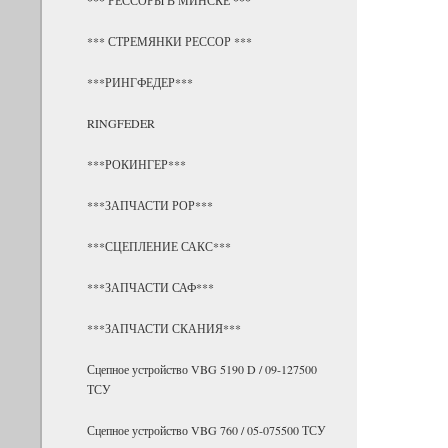
*** СТРЕМЯНКИ РЕССОР ***
***РИНГФЕДЕР***
RINGFEDER
***РОКИНГЕР***
***ЗАПЧАСТИ РОР***
***СЦЕПЛЕНИЕ САКС***
***ЗАПЧАСТИ САФ***
***ЗАПЧАСТИ СКАНИЯ***
Сцепное устройство VBG 5190 D / 09-127500
ТСУ
Сцепное устройство VBG 760 / 05-075500 ТСУ