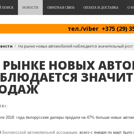
Й ПОИСК
НОВОСТИ
ОБРАТНАЯ СВЯЗЬ
ОПЛАТА И ДОСТАВКА
О М
тел./viber +375 (29) 3
овости
На рынке новых автомобилей наблюдается значительный рост
 РЫНКЕ НОВЫХ АВТ
БЛЮДАЕТСЯ ЗНАЧИТ
РОДАЖ
8 г.
але 2018 года белорусские дилеры продали на 47% больше новых автом
ый
Белорусской автомобильной ассоциации
, всего с января по март было