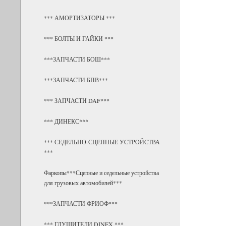
*** АМОРТИЗАТОРЫ ***
*** БОЛТЫ И ГАЙКИ ***
***ЗАПЧАСТИ БОШ***
***ЗАПЧАСТИ БПВ***
*** ЗАПЧАСТИ DAF***
*** ДИНЕКС***
*** СЕДЕЛЬНО-СЦЕПНЫЕ УСТРОЙСТВА
***
Фаркопы***Сцепные и седельные устройства
для грузовых автомобилей***
***ЗАПЧАСТИ ФРИОФ***
*** ГЛУШИТЕЛИ DINEX ***