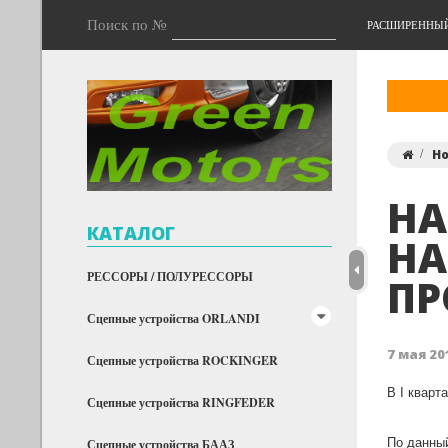
Поиск по №
РАСШИРЕННЫ
Н
НА
КАТАЛОГ
НА
РЕССОРЫ / ПОЛУРЕССОРЫ
П
Сцепные устройства ORLANDI
7 мая 201
Сцепные устройства ROCKINGER
В I кварт
Сцепные устройства RINGFEDER
По данн
Сцепные устройства БААЗ