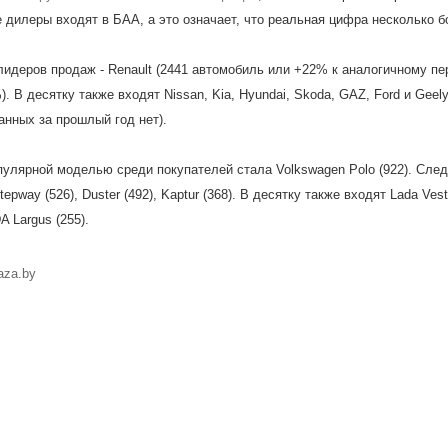
е дилеры входят в БАА, а это означает, что реальная цифра несколько 
лидеров продаж - Renault (2441 автомобиль или +22% к аналогичному пе
). В десятку также входят Nissan, Kia, Hyundai, Skoda, GAZ, Ford и Gee
анных за прошлый год нет).
улярной моделью среди покупателей стала Volkswagen Polo (922). Следо
epway (526), Duster (492), Kaptur (368). В десятку также входят Lada Vesta
A Largus (255).
aza.by