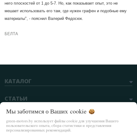
него плоскостей от 1 до 5-7. Но, как показывает опыт, это не
мешает использовать его там, где нужен графен и подобные ему
материалы", - пояснил Валерий Федосюк.
БЕЛТА
КАТАЛОГ
СТАТЬИ
Мы заботимся о Ваших
cookie
green-motors.by использует файлы cookie для улучшения Вашего
пользовательского опыта, сбора статистики и представления
Частное предприятие "ЮджиКоАвто"
персонализированных рекомендаций.
Режим работы: Пн , Вт , Ср , Чт , Пт c 09:00 до 18:00 ; Сб c 09:00 до 15:00