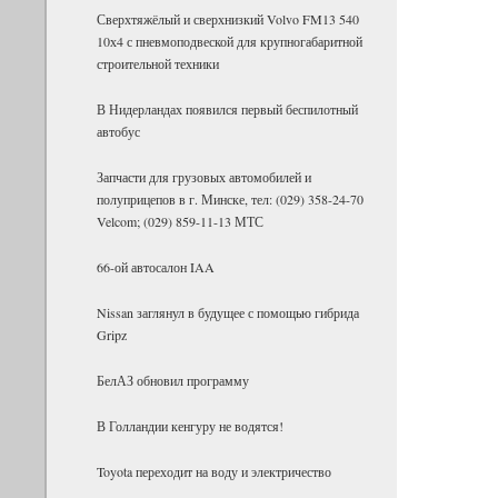
Сверх­тя­жё­лый и сверх­низ­кий Volvo FM13 540
10х4 с пнев­мо­под­вес­кой для круп­но­га­ба­рит­ной
стро­и­тель­ной тех­ники
В Нидерландах появился первый беспилотный
автобус
Запчасти для грузовых автомобилей и
полуприцепов в г. Минске, тел: (029) 358-24-70
Velcom; (029) 859-11-13 МТС
66-ой автосалон IAA
Nissan заглянул в будущее с помощью гибрида
Gripz
БелАЗ об­но­вил про­грамму
В Гол­лан­дии кен­гуру не во­дятся!
Toyota пе­ре­хо­дит на воду и элек­три­че­ство