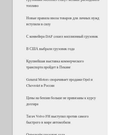
топливо
Новые правила ввоза товаров для личных нужд
вступили в силу
С конвейера DAF coшел миллионный грузовик
В США выбрали грузовик года
Крупнейшая выставка коммерческого
транспорта пройдет в Пекине
General Motors сворачивает продажи Opel и
Chevrolet в России
Цены на бензин больше не привязаны к курсу
доллара
Тягач Volvo FH выступил против самого
быстрого в мире автомобиля
Определён грузовик года