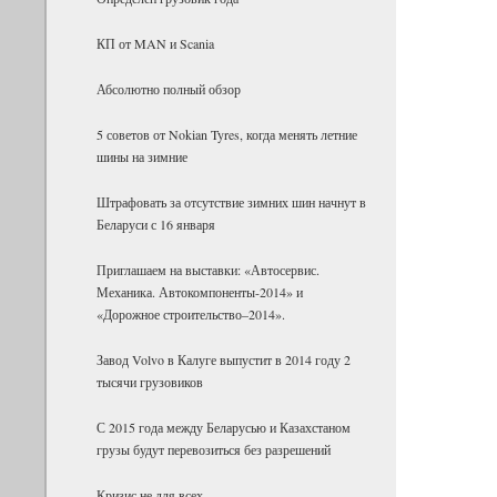
КП от MAN и Scania
Абсолютно полный обзор
5 советов от Nokian Tyres, когда менять летние
шины на зимние
Штрафовать за отсутствие зимних шин начнут в
Беларуси с 16 января
Приглашаем на выставки: «Автосервис.
Механика. Автокомпоненты-2014» и
«Дорожное строительство–2014».
Завод Volvo в Калуге выпустит в 2014 году 2
тысячи грузовиков
С 2015 года между Беларусью и Казахстаном
грузы будут перевозиться без разрешений
Кризис не для всех