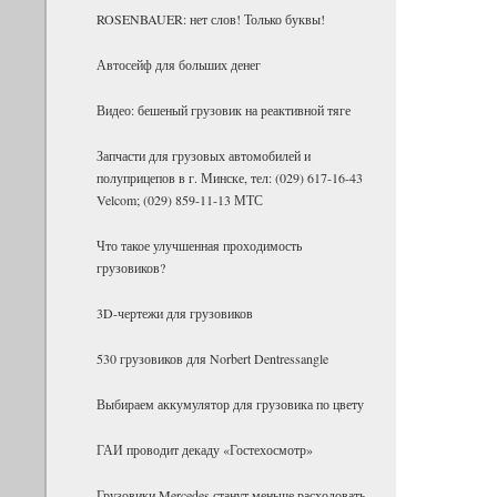
ROSENBAUER: нет слов! Только буквы!
Ав­то­сейф для боль­ших денег
Видео: бешеный грузовик на реактивной тяге
Запчасти для грузовых автомобилей и
полуприцепов в г. Минске, тел: (029) 617-16-43
Velcom; (029) 859-11-13 МТС
Что такое улучшенная проходимость
грузовиков?
3D-чертежи для грузовиков
530 грузовиков для Norbert Dentressangle
Выбираем аккумулятор для грузовика по цвету
ГАИ проводит декаду «Гостехосмотр»
Грузовики Mercedes станут меньше расходовать