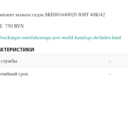
мплект захвата седла SKE001640020 JOST 40K/42
OE 750 BYN
//rockinger-nutzfahrzeuge.jost-world-kataloge.de/index.html
АКТЕРИСТИКИ
 службы
-
нтийный срок
-