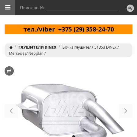
Поиск по №
тел./viber +375 (29) 358-24-70
ГЛУШИТЕЛИ DINEX
Бочка глушителя 51353 DINEX /
Mercedes/ Neoplan /
Previous
Ne