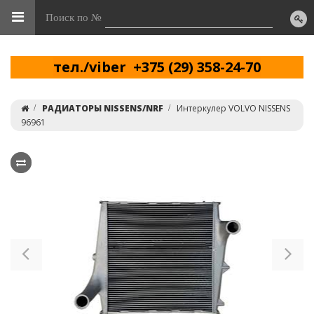
Поиск по №
тел./viber +375 (29) 358-24-70
РАДИАТОРЫ NISSENS/NRF
Интеркулер VOLVO NISSENS
96961
Previous
Ne