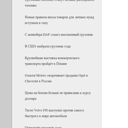
топливо
Новые правила ввоза товаров для личных нужд
вступили в силу
С конвейера DAF coшел миллионный грузовик
В США выбрали грузовик года
Крупнейшая выставка коммерческого
транспорта пройдет в Пекине
General Motors сворачивает продажи Opel и
Chevrolet в России
Цены на бензин больше не привязаны к курсу
доллара
Тягач Volvo FH выступил против самого
быстрого в мире автомобиля
Определён грузовик года