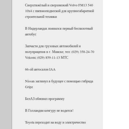
Сверх­тя­жё­лый и сверх­низ­кий Volvo FM13 540
10х4 с пнев­мо­под­вес­кой для круп­но­га­ба­рит­ной
стро­и­тель­ной тех­ники
В Нидерландах появился первый беспилотный
автобус
Запчасти для грузовых автомобилей и
полуприцепов в г. Минске, тел: (029) 358-24-70
Velcom; (029) 859-11-13 МТС
66-ой автосалон IAA
Nissan заглянул в будущее с помощью гибрида
Gripz
БелАЗ об­но­вил про­грамму
В Гол­лан­дии кен­гуру не во­дятся!
Toyota пе­ре­хо­дит на воду и элек­три­че­ство