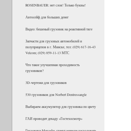
ROSENBAUER: нет слов! Только буквы!
Ав­то­сейф для боль­ших денег
Видео: бешеный грузовик на реактивной тяге
Запчасти для грузовых автомобилей и
полуприцепов в г. Минске, тел: (029) 617-16-43
Velcom; (029) 859-11-13 МТС
Что такое улучшенная проходимость
грузовиков?
3D-чертежи для грузовиков
530 грузовиков для Norbert Dentressangle
Выбираем аккумулятор для грузовика по цвету
ГАИ проводит декаду «Гостехосмотр»
Грузовики Mercedes станут меньше расходовать