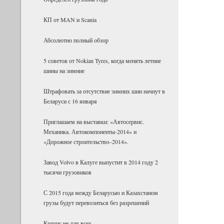
КП от MAN и Scania
Абсолютно полный обзор
5 советов от Nokian Tyres, когда менять летние
шины на зимние
Штрафовать за отсутствие зимних шин начнут в
Беларуси с 16 января
Приглашаем на выставки: «Автосервис.
Механика. Автокомпоненты-2014» и
«Дорожное строительство–2014».
Завод Volvo в Калуге выпустит в 2014 году 2
тысячи грузовиков
С 2015 года между Беларусью и Казахстаном
грузы будут перевозиться без разрешений
Кризис не для всех