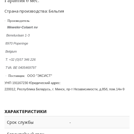
Гарантия 6 мес.
Страна производства: Бельгия
·
Производитель:
Weweler-Colaert nv
Beneluxlaan 1-3
8970 Poperinge
Belgium
T: +32 (0)57 346 226
TVA: BE 0405469797
ООО "ЭКСИСТ"
·
Поставщик:
УНП 191167230 Юридический адрес:
220012, Республика Беларусь, г. Минск, пр-т Независимости, д.85б, пом.14н-9
ХАРАКТЕРИСТИКИ
Срок службы
-