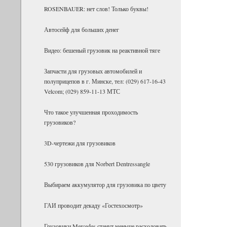
ROSENBAUER: нет слов! Только буквы!
Ав­то­сейф для боль­ших денег
Видео: бешеный грузовик на реактивной тяге
Запчасти для грузовых автомобилей и
полуприцепов в г. Минске, тел: (029) 617-16-43
Velcom; (029) 859-11-13 МТС
Что такое улучшенная проходимость
грузовиков?
3D-чертежи для грузовиков
530 грузовиков для Norbert Dentressangle
Выбираем аккумулятор для грузовика по цвету
ГАИ проводит декаду «Гостехосмотр»
Грузовики Mercedes станут меньше расходовать