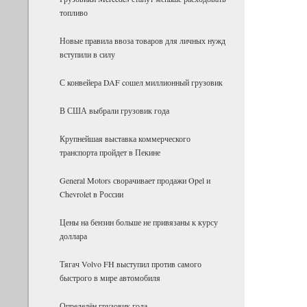
топливо
Новые правила ввоза товаров для личных нужд
вступили в силу
С конвейера DAF coшел миллионный грузовик
В США выбрали грузовик года
Крупнейшая выставка коммерческого
транспорта пройдет в Пекине
General Motors сворачивает продажи Opel и
Chevrolet в России
Цены на бензин больше не привязаны к курсу
доллара
Тягач Volvo FH выступил против самого
быстрого в мире автомобиля
Определён грузовик года