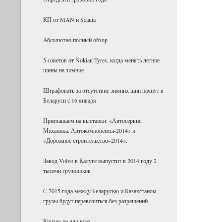
КП от MAN и Scania
Абсолютно полный обзор
5 советов от Nokian Tyres, когда менять летние
шины на зимние
Штрафовать за отсутствие зимних шин начнут в
Беларуси с 16 января
Приглашаем на выставки: «Автосервис.
Механика. Автокомпоненты-2014» и
«Дорожное строительство–2014».
Завод Volvo в Калуге выпустит в 2014 году 2
тысячи грузовиков
С 2015 года между Беларусью и Казахстаном
грузы будут перевозиться без разрешений
Кризис не для всех