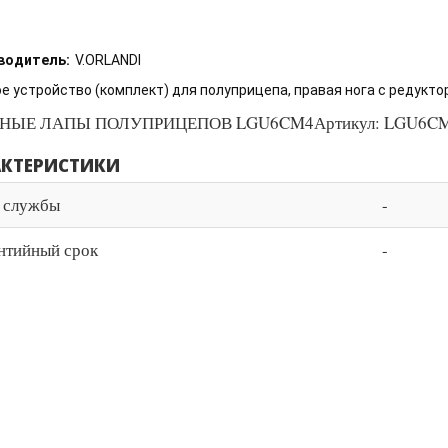
водитель:
V.ORLANDI
е устройство (комплект) для полуприцепа, правая нога с редукт
НЫЕ ЛАПЫ ПОЛУПРИЦЕПОВ LGU6CM4Артикул: LGU6C
АКТЕРИСТИКИ
 службы
-
нтийный срок
-