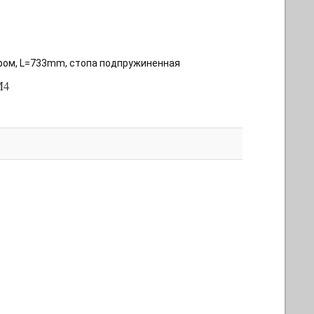
ором, L=733mm, стопа подпружиненная
M4