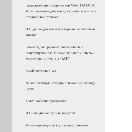
Сверх­тя­жё­лый и сверх­низ­кий Volvo FM13 540
10х4 с пнев­мо­под­вес­кой для круп­но­га­ба­рит­ной
стро­и­тель­ной тех­ники
В Нидерландах появился первый беспилотный
автобус
Запчасти для грузовых автомобилей и
полуприцепов в г. Минске, тел: (029) 358-24-70
Velcom; (029) 859-11-13 МТС
66-ой автосалон IAA
Nissan заглянул в будущее с помощью гибрида
Gripz
БелАЗ об­но­вил про­грамму
В Гол­лан­дии кен­гуру не во­дятся!
Toyota пе­ре­хо­дит на воду и элек­три­че­ство