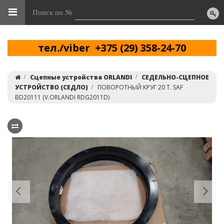
Поиск по №
тел./viber +375 (29) 358-24-70
Сцепные устройства ORLANDI
СЕДЕЛЬНО-СЦЕПНОЕ
УСТРОЙСТВО (СЕДЛО)
ПОВОРОТНЫЙ КРУГ 20 Т. SAF
BD20111 (V.ORLANDI RDG2011D)
Previous
Ne