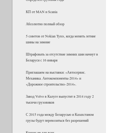
КП от MAN и Scania
Абсолютно полный обзор
5 советов от Nokian Tyres, когда менять летние
шины на зимние
Штрафовать за отсутствие зимних шин начнут в
Беларуси с 16 января
Приглашаем на выставки: «Автосервис.
Механика. Автокомпоненты-2014» и
«Дорожное строительство–2014».
Завод Volvo в Калуге выпустит в 2014 году 2
тысячи грузовиков
С 2015 года между Беларусью и Казахстаном
грузы будут перевозиться без разрешений
Кризис не для всех