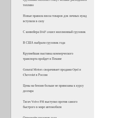
топливо
Новые правила ввоза товаров для личных нужд
вступили в силу
С конвейера DAF coшел миллионный грузовик
В США выбрали грузовик года
Крупнейшая выставка коммерческого
транспорта пройдет в Пекине
General Motors сворачивает продажи Opel и
Chevrolet в России
Цены на бензин больше не привязаны к курсу
доллара
Тягач Volvo FH выступил против самого
быстрого в мире автомобиля
Определён грузовик года