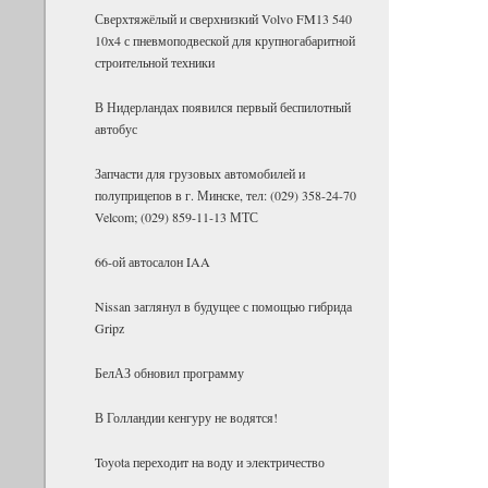
Сверх­тя­жё­лый и сверх­низ­кий Volvo FM13 540
10х4 с пнев­мо­под­вес­кой для круп­но­га­ба­рит­ной
стро­и­тель­ной тех­ники
В Нидерландах появился первый беспилотный
автобус
Запчасти для грузовых автомобилей и
полуприцепов в г. Минске, тел: (029) 358-24-70
Velcom; (029) 859-11-13 МТС
66-ой автосалон IAA
Nissan заглянул в будущее с помощью гибрида
Gripz
БелАЗ об­но­вил про­грамму
В Гол­лан­дии кен­гуру не во­дятся!
Toyota пе­ре­хо­дит на воду и элек­три­че­ство