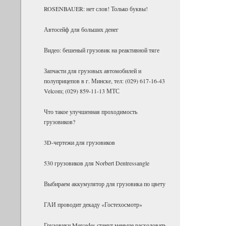
ROSENBAUER: нет слов! Только буквы!
Ав­то­сейф для боль­ших денег
Видео: бешеный грузовик на реактивной тяге
Запчасти для грузовых автомобилей и
полуприцепов в г. Минске, тел: (029) 617-16-43
Velcom; (029) 859-11-13 МТС
Что такое улучшенная проходимость
грузовиков?
3D-чертежи для грузовиков
530 грузовиков для Norbert Dentressangle
Выбираем аккумулятор для грузовика по цвету
ГАИ проводит декаду «Гостехосмотр»
Грузовики Mercedes станут меньше расходовать