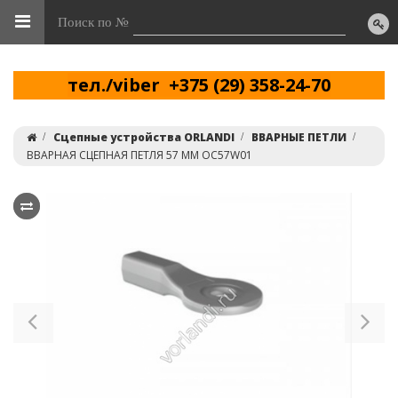
Поиск по №
тел./viber +375 (29) 358-24-70
Сцепные устройства ORLANDI
ВВАРНЫЕ ПЕТЛИ
ВВАРНАЯ СЦЕПНАЯ ПЕТЛЯ 57 ММ OC57W01
Previous
Ne