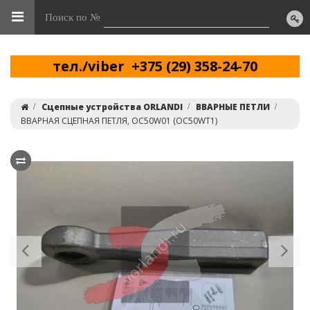
Поиск по №
тел./viber +375 (29) 358-24-70
Сцепные устройства ORLANDI
ВВАРНЫЕ ПЕТЛИ
ВВАРНАЯ СЦЕПНАЯ ПЕТЛЯ, OC50W01 (OC50WT1)
Previous
Ne