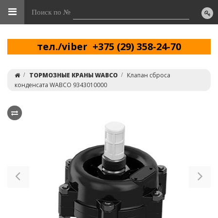
Поиск по №
тел./viber +375 (29) 358-24-70
ТОРМОЗНЫЕ КРАНЫ WABCO
Клапан сброса
конденсата WABCO 9343010000
Previous
Ne