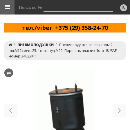
Поиск по №
тел./viber +375 (29) 358-24-70
ПНЕВМОПОДУШКИ
Пневмоподушка со стаканом 2
шп.M12смещ.25. 1отв.штуц.M22. Поршень пластик 4отв.d8 /SAF
номер 34022KPP
Previous
Ne