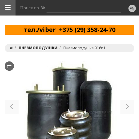
Поиск по №
тел./viber +375 (29) 358-24-70
ПНЕВМОПОДУШКИ
Пневмоподушка 916n1
Previous
Ne