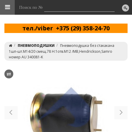
Поиск по №
тел./viber +375 (29) 358-24-70
ПНЕВМОПОДУШКИ
Пневмоподушка без стакакана
1шп-шт.M14/20 смещ.78 Н:1отв.M12 /MB,Hendrickson,Samro
номер AU 340081-K
Previous
Ne