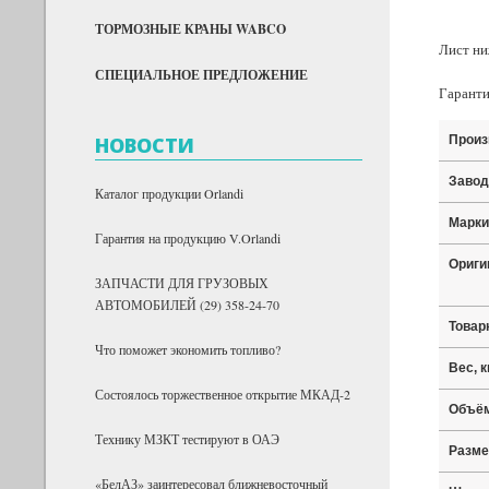
ТОРМОЗНЫЕ КРАНЫ WABCO
Лист н
СПЕЦИАЛЬНОЕ ПРЕДЛОЖЕНИЕ
Гарант
НОВОСТИ
Произ
Завод
Каталог продукции Orlandi
Марки
Гарантия на продукцию V.Orlandi
Ориги
ЗАПЧАСТИ ДЛЯ ГРУЗОВЫХ
АВТОМОБИЛЕЙ (29) 358-24-70
Товар
Что поможет экономить топливо?
Вес, к
Состоялось торжественное открытие МКАД-2
Объём
Технику МЗКТ тестируют в ОАЭ
Разме
«БелАЗ» заинтересовал ближневосточный