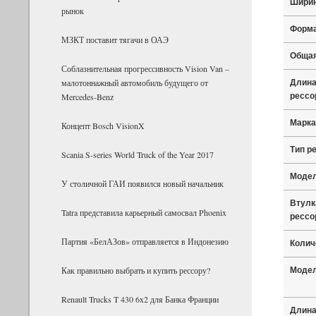
Шири
рынок
Форма
МЗКТ поставит тягачи в ОАЭ
Общая
Соблазнительная прогрессивность Vision Van –
малотоннажный автомобиль будущего от
Длина
Mercedes-Benz
ресс
Марка
Концепт Bosch VisionX
Тип р
Scania S-series World Truck of the Year 2017
Модел
У столичной ГАИ появился новый начальник
Втулк
Tatra представила карьерный самосвал Phoenix
ресс
Партия «БелАЗов» отправляется в Индонезию
Колич
Как правильно выбрать и купить рессору?
Моде
Renault Trucks T 430 6x2 для Банка Фран­ции
Длина