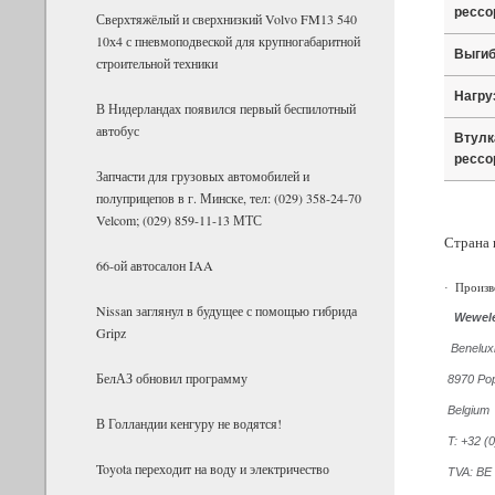
ресс
Сверх­тя­жё­лый и сверх­низ­кий Volvo FM13 540
10х4 с пнев­мо­под­вес­кой для круп­но­га­ба­рит­ной
Выги
стро­и­тель­ной тех­ники
Нагру
В Нидерландах появился первый беспилотный
автобус
Втулк
ресс
Запчасти для грузовых автомобилей и
полуприцепов в г. Минске, тел: (029) 358-24-70
Velcom; (029) 859-11-13 МТС
Страна 
66-ой автосалон IAA
·
Произв
Nissan заглянул в будущее с помощью гибрида
Wewele
Gripz
Benelux
БелАЗ об­но­вил про­грамму
8970 Po
Belgium
В Гол­лан­дии кен­гуру не во­дятся!
T: +32 (
Toyota пе­ре­хо­дит на воду и элек­три­че­ство
TVA: BE