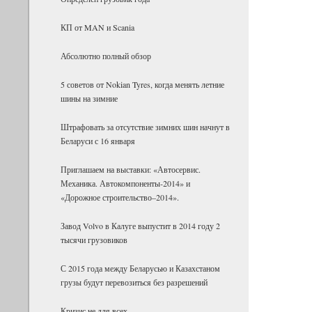
КП от MAN и Scania
Абсолютно полный обзор
5 советов от Nokian Tyres, когда менять летние
шины на зимние
Штрафовать за отсутствие зимних шин начнут в
Беларуси с 16 января
Приглашаем на выставки: «Автосервис.
Механика. Автокомпоненты-2014» и
«Дорожное строительство–2014».
Завод Volvo в Калуге выпустит в 2014 году 2
тысячи грузовиков
С 2015 года между Беларусью и Казахстаном
грузы будут перевозиться без разрешений
Кризис не для всех