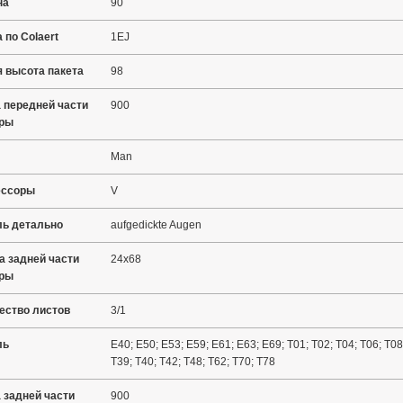
на
90
 по Colaert
1EJ
 высота пакета
98
 передней части
900
оры
Man
ессоры
V
ь детально
aufgedickte Augen
а задней части
24x68
оры
ество листов
3/1
ль
E40; E50; E53; E59; E61; E63; E69; T01; T02; T04; T06; T08;
T39; T40; T42; T48; T62; T70; T78
 задней части
900