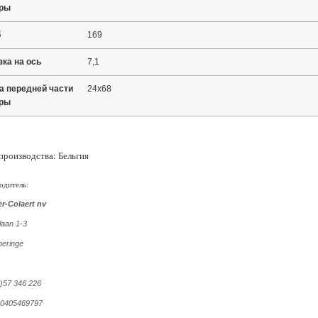
оры
б
169
зка на ось
7,1
а передней части
24x68
оры
производства: Бельгия
одитель:
r-Colaert nv
laan 1-3
peringe
0)57 346 226
 0405469797