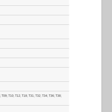
 T09; T10; T12; T18; T31; T32; T34; T36; T38;