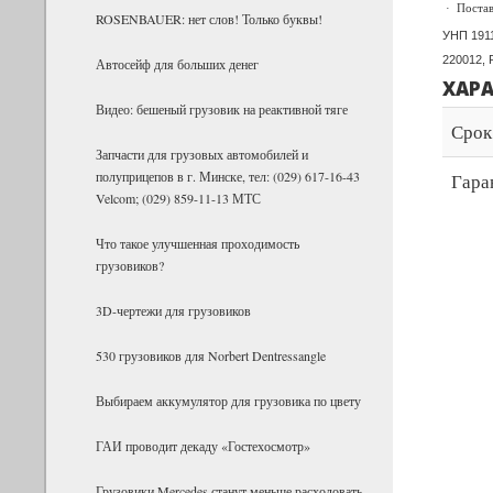
·
Поста
ROSENBAUER: нет слов! Только буквы!
УНП 191
220012, 
Ав­то­сейф для боль­ших денег
ХАР
Видео: бешеный грузовик на реактивной тяге
Срок
Запчасти для грузовых автомобилей и
полуприцепов в г. Минске, тел: (029) 617-16-43
Гара
Velcom; (029) 859-11-13 МТС
Что такое улучшенная проходимость
грузовиков?
3D-чертежи для грузовиков
530 грузовиков для Norbert Dentressangle
Выбираем аккумулятор для грузовика по цвету
ГАИ проводит декаду «Гостехосмотр»
Грузовики Mercedes станут меньше расходовать