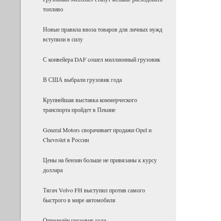
топливо
Новые правила ввоза товаров для личных нужд
вступили в силу
С конвейера DAF coшел миллионный грузовик
В США выбрали грузовик года
Крупнейшая выставка коммерческого
транспорта пройдет в Пекине
General Motors сворачивает продажи Opel и
Chevrolet в России
Цены на бензин больше не привязаны к курсу
доллара
Тягач Volvo FH выступил против самого
быстрого в мире автомобиля
Определён грузовик года