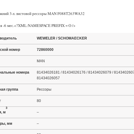
ижний 3-х листовой рессоры MAN F088T263WA32
ия -6 мес.<?XML:NAMESPACE PREFIX = O />
водитель
WEWELER / SCHOMAECKER
ской номер
72860000
MAN
нальные номера
81434026181 / 81434026176 / 81434026079 / 8143402607
81434026057
ная группа
Рессоры
г
80
3
, м
–
ры, мм
–