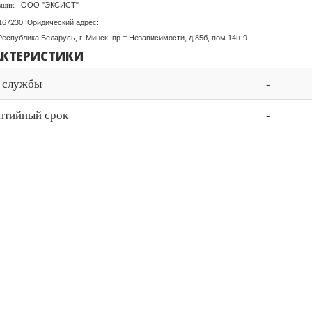
ООО "ЭКСИСТ"
вщик:
167230 Юридический адрес:
Республика Беларусь, г. Минск, пр-т Независимости, д.85б, пом.14н-9
АКТЕРИСТИКИ
 службы
-
нтийный срок
-