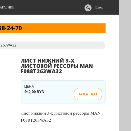
АГАЗИНЕ
Вход
58-24-70
8T263WA32
ЛИСТ НИЖНИЙ 3-Х
ЛИСТОВОЙ РЕССОРЫ MAN
F088T263WA32
ЦЕНА
940,00 BYN
ЗАКАЗАТЬ
Лист нижний 3-х листовой рессоры MAN
F088T263WA32