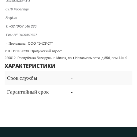
Beneluxlaan 1-3
8970 Poperinge
Belgium
T: +32 (0)57 346 226
TVA: BE 0405469797
ООО "ЭКСИСТ"
·
Поставщик:
УНП 191167230 Юридический адрес:
220012, Республика Беларусь, г. Минск, пр-т Независимости, д.85б, пом.14н-9
ХАРАКТЕРИСТИКИ
Срок службы
-
Гарантийный срок
-