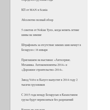
КП от MAN и Scania
Абсолютно полный обзор
5 советов от Nokian Tyres, когда менять летние
шины на зимние
Штрафовать за отсутствие зимних шин начнут в
Беларуси с 16 января
Приглашаем на выставки: «Автосервис.
Механика. Автокомпоненты-2014» и
«Дорожное строительство–2014».
Завод Volvo в Калуге выпустит в 2014 году 2
тысячи грузовиков
С 2015 года между Беларусью и Казахстаном
грузы будут перевозиться без разрешений
Кризис не для всех