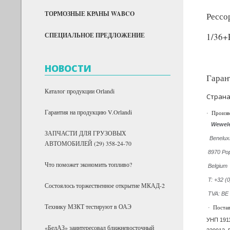
ТОРМОЗНЫЕ КРАНЫ WABCO
Рессо
СПЕЦИАЛЬНОЕ ПРЕДЛОЖЕНИЕ
1/36+
НОВОСТИ
Гаран
Каталог продукции Orlandi
Страна
Гарантия на продукцию V.Orlandi
·
Произв
Wewele
ЗАПЧАСТИ ДЛЯ ГРУЗОВЫХ
Benelux
АВТОМОБИЛЕЙ (29) 358-24-70
8970 Po
Что поможет экономить топливо?
Belgium
T: +32 (
Состоялось торжественное открытие МКАД-2
TVA: BE
Технику МЗКТ тестируют в ОАЭ
·
Поста
УНП 191
«БелАЗ» заинтересовал ближневосточный