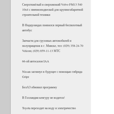
Сверх­тя­жё­лый и сверх­низ­кий Volvo FM13 540
10х4 с пнев­мо­под­вес­кой для круп­но­га­ба­рит­ной
стро­и­тель­ной тех­ники
В Нидерландах появился первый беспилотный
автобус
Запчасти для грузовых автомобилей и
полуприцепов в г. Минске, тел: (029) 358-24-70
Velcom; (029) 859-11-13 МТС
66-ой автосалон IAA
Nissan заглянул в будущее с помощью гибрида
Gripz
БелАЗ об­но­вил про­грамму
В Гол­лан­дии кен­гуру не во­дятся!
Toyota пе­ре­хо­дит на воду и элек­три­че­ство