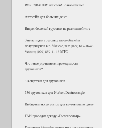
ROSENBAUER: нет слов! Только буквы!
Ав­то­сейф для боль­ших денег
Видео: бешеный грузовик на реактивной тяге
Запчасти для грузовых автомобилей и
полуприцепов в г. Минске, тел: (029) 617-16-43
Velcom; (029) 859-11-13 МТС
Что такое улучшенная проходимость
грузовиков?
3D-чертежи для грузовиков
530 грузовиков для Norbert Dentressangle
Выбираем аккумулятор для грузовика по цвету
ГАИ проводит декаду «Гостехосмотр»
Грузовики Mercedes станут меньше расходовать