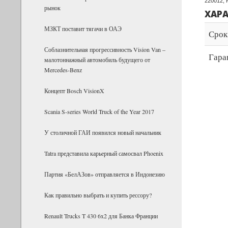
220012, 
рынок
ХАР
МЗКТ поставит тягачи в ОАЭ
Срок
Соблазнительная прогрессивность Vision Van –
Гара
малотоннажный автомобиль будущего от
Mercedes-Benz
Концепт Bosch VisionX
Scania S-series World Truck of the Year 2017
У столичной ГАИ появился новый начальник
Tatra представила карьерный самосвал Phoenix
Партия «БелАЗов» отправляется в Индонезию
Как правильно выбрать и купить рессору?
Renault Trucks T 430 6x2 для Банка Фран­ции