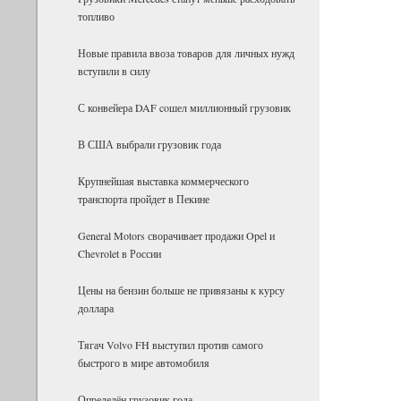
топливо
Новые правила ввоза товаров для личных нужд
вступили в силу
С конвейера DAF coшел миллионный грузовик
В США выбрали грузовик года
Крупнейшая выставка коммерческого
транспорта пройдет в Пекине
General Motors сворачивает продажи Opel и
Chevrolet в России
Цены на бензин больше не привязаны к курсу
доллара
Тягач Volvo FH выступил против самого
быстрого в мире автомобиля
Определён грузовик года