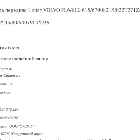
ра передняя 1 лист VOLVO FL6/612-615/6790821/F022T271
P/20x80/900x900/D36
тия 6 мес.
 производства: Бельгия
одитель:
r-Colaert nv
laan 1-3
peringe
0)57 346 226
 0405469797
ООО "ЭКСИСТ"
вщик:
167230 Юридический адрес: