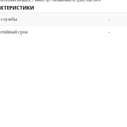
Республика Беларусь, г. Минск, пр-т Независимости, д.85б, пом.14н-9
АКТЕРИСТИКИ
 службы
-
нтийный срок
-