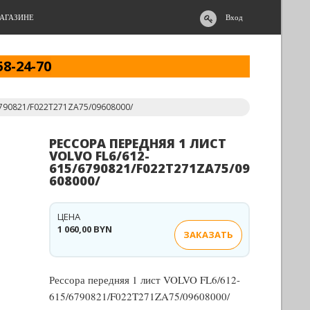
АГАЗИНЕ
Вход
58-24-70
6790821/F022T271ZA75/09608000/
РЕССОРА ПЕРЕДНЯЯ 1 ЛИСТ
VOLVO FL6/612-
615/6790821/F022T271ZA75/09
608000/
ЦЕНА
1 060,00 BYN
ЗАКАЗАТЬ
Рессора передняя 1 лист VOLVO FL6/612-
615/6790821/F022T271ZA75/09608000/