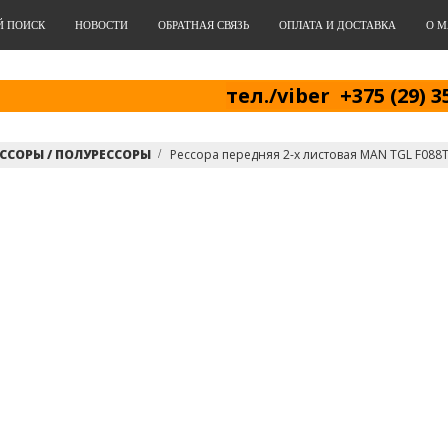
Й ПОИСК
НОВОСТИ
ОБРАТНАЯ СВЯЗЬ
ОПЛАТА И ДОСТАВКА
О М
тел./viber +375 (29) 3
ССОРЫ / ПОЛУРЕССОРЫ
Рессора передняя 2-x листовая MAN TGL F08