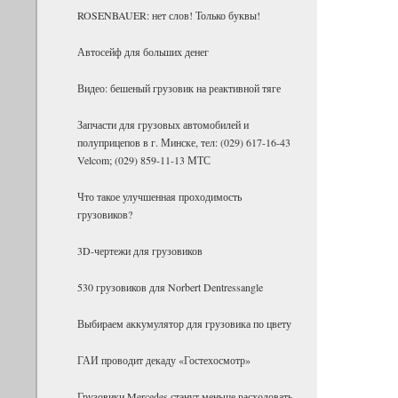
ROSENBAUER: нет слов! Только буквы!
Ав­то­сейф для боль­ших денег
Видео: бешеный грузовик на реактивной тяге
Запчасти для грузовых автомобилей и
полуприцепов в г. Минске, тел: (029) 617-16-43
Velcom; (029) 859-11-13 МТС
Что такое улучшенная проходимость
грузовиков?
3D-чертежи для грузовиков
530 грузовиков для Norbert Dentressangle
Выбираем аккумулятор для грузовика по цвету
ГАИ проводит декаду «Гостехосмотр»
Грузовики Mercedes станут меньше расходовать