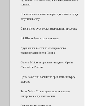
топливо
Новые правила ввоза товаров для личных нужд
вступили в силу
С конвейера DAF coшел миллионный грузовик
В США выбрали грузовик года
Крупнейшая выставка коммерческого
транспорта пройдет в Пекине
General Motors сворачивает продажи Opel и
Chevrolet в России
Цены на бензин больше не привязаны к курсу
доллара
Тягач Volvo FH выступил против самого
быстрого в мире автомобиля
Определён грузовик года