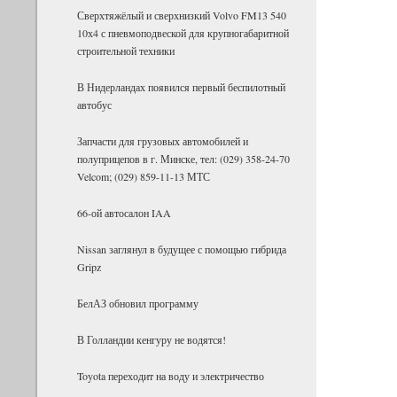
Сверх­тя­жё­лый и сверх­низ­кий Volvo FM13 540
10х4 с пнев­мо­под­вес­кой для круп­но­га­ба­рит­ной
стро­и­тель­ной тех­ники
В Нидерландах появился первый беспилотный
автобус
Запчасти для грузовых автомобилей и
полуприцепов в г. Минске, тел: (029) 358-24-70
Velcom; (029) 859-11-13 МТС
66-ой автосалон IAA
Nissan заглянул в будущее с помощью гибрида
Gripz
БелАЗ об­но­вил про­грамму
В Гол­лан­дии кен­гуру не во­дятся!
Toyota пе­ре­хо­дит на воду и элек­три­че­ство