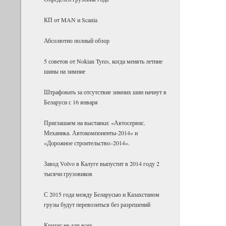
КП от MAN и Scania
Абсолютно полный обзор
5 советов от Nokian Tyres, когда менять летние
шины на зимние
Штрафовать за отсутствие зимних шин начнут в
Беларуси с 16 января
Приглашаем на выставки: «Автосервис.
Механика. Автокомпоненты-2014» и
«Дорожное строительство–2014».
Завод Volvo в Калуге выпустит в 2014 году 2
тысячи грузовиков
С 2015 года между Беларусью и Казахстаном
грузы будут перевозиться без разрешений
Кризис не для всех