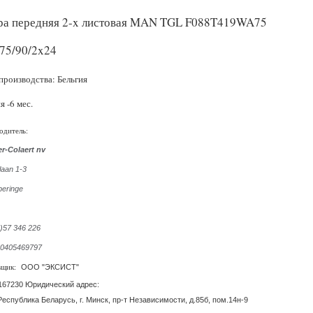
ра передняя 2-x листовая MAN TGL F088T419WA75
75/90/2x24
производства: Бельгия
я -6 мес.
одитель:
r-Colaert nv
laan 1-3
peringe
0)57 346 226
 0405469797
ООО "ЭКСИСТ"
вщик:
167230 Юридический адрес:
Республика Беларусь, г. Минск, пр-т Независимости, д.85б, пом.14н-9