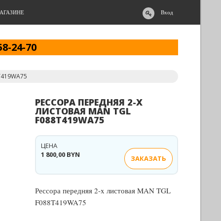
АГАЗИНЕ
Вход
58-24-70
8T419WA75
РЕССОРА ПЕРЕДНЯЯ 2-X
ЛИСТОВАЯ MAN TGL
F088T419WA75
ЦЕНА
1 800,00 BYN
ЗАКАЗАТЬ
Рессора передняя 2-x листовая MAN TGL
F088T419WA75