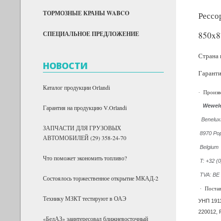
ТОРМОЗНЫЕ КРАНЫ WABCO
Рессо
СПЕЦИАЛЬНОЕ ПРЕДЛОЖЕНИЕ
850x8
Страна 
НОВОСТИ
Гаранти
Каталог продукции Orlandi
·
Произв
Wewele
Гарантия на продукцию V.Orlandi
Benelux
ЗАПЧАСТИ ДЛЯ ГРУЗОВЫХ
8970 Po
АВТОМОБИЛЕЙ (29) 358-24-70
Belgium
Что поможет экономить топливо?
T: +32 (
TVA: BE
Состоялось торжественное открытие МКАД-2
·
Поста
Технику МЗКТ тестируют в ОАЭ
УНП 191
220012, 
«БелАЗ» заинтересовал ближневосточный