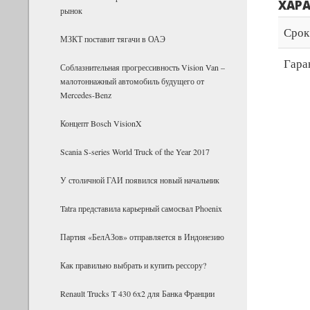
ХАР
рынок
Срок
МЗКТ поставит тягачи в ОАЭ
Гара
Соблазнительная прогрессивность Vision Van –
малотоннажный автомобиль будущего от
Mercedes-Benz
Концепт Bosch VisionX
Scania S-series World Truck of the Year 2017
У столичной ГАИ появился новый начальник
Tatra представила карьерный самосвал Phoenix
Партия «БелАЗов» отправляется в Индонезию
Как правильно выбрать и купить рессору?
Renault Trucks T 430 6x2 для Банка Фран­ции