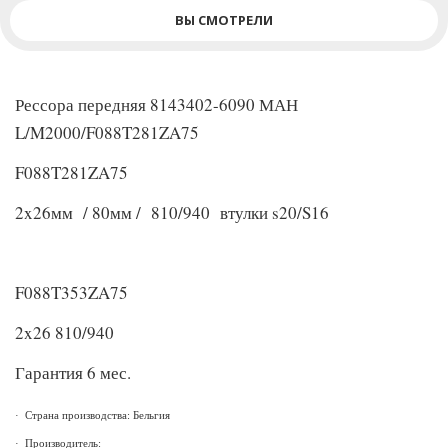
ВЫ СМОТРЕЛИ
Рессора передняя 8143402-6090 МАН
L/M2000/F088T281ZA75
F088T281ZA75
2x26мм / 80мм / 810/940 втулки s20/S16
F088T353ZA75
2x26 810/940
Гарантия 6 мес.
·
Страна производства: Бельгия
·
Производитель: