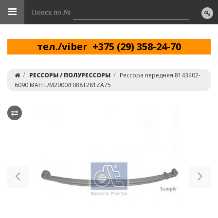
Поиск по №
тел./viber +375 (29) 358-24-70
РЕССОРЫ / ПОЛУРЕССОРЫ
Рессора передняя 8143402-
6090 МАН L/M2000/F088T281ZA75
Previous
Ne