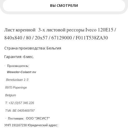
ВЫ СМОТРЕЛИ
Лист коренной 3-х листовой рессоры Iveco 120E15 /
840x840 / 80 / 20x57 / 67129000 / F011T538ZA30
Страна производства: Бельгия
Гарантия -6 мес.
·
Производитель:
Weweler-Colaert nv
Beneluxlaan 1-3
8970 Poperinge
Belgium
T: +32 (0)57 346 226
TVA: BE 0405469797
ООО "ЭКСИСТ"
·
Поставщик:
УНП 191167230 Юридический адрес: