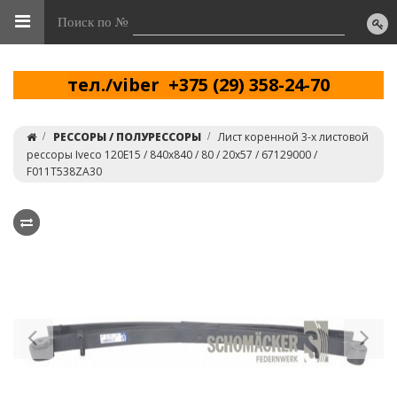
Поиск по №
тел./viber +375 (29) 358-24-70
РЕССОРЫ / ПОЛУРЕССОРЫ
Лист коренной 3-х листовой
рессоры Iveco 120E15 / 840x840 / 80 / 20x57 / 67129000 /
F011T538ZA30
Previous
Ne