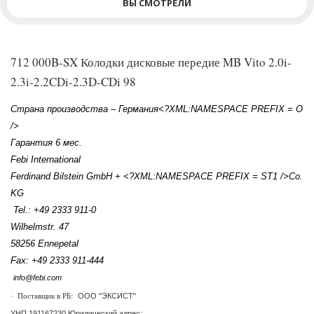
ВЫ СМОТРЕЛИ
712 000B-SX Колодки дисковые передие MB Vito 2.0i-
2.3i-2.2CDi-2.3D-CDi 98
Страна производства – Германия<?XML:NAMESPACE PREFIX = O
/>
Гарантия 6 мес.
Febi International
Ferdinand Bilstein GmbH + <?XML:NAMESPACE PREFIX = ST1 />
Co.
KG
Tel.: +49 2333 911-0
Wilhelmstr. 47
58256 Ennepetal
Fax: +49 2333 911-444
info@febi.com
ООО "ЭКСИСТ"
·
Поставщик в РБ:
УНП 191167230 Юридический адрес: