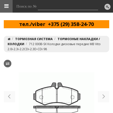
Поиск по №
тел./viber +375 (29) 358-24-70
ТОРМОЗНАЯ СИСТЕМА
ТОРМОЗНЫЕ НАКЛАДКИ /
КОЛОДКИ
712 000B-SX Колодки дисковые передие MB Vito
2.0i-2.3i-2.2CDi-2.3D-CDi 98
Previous
Ne