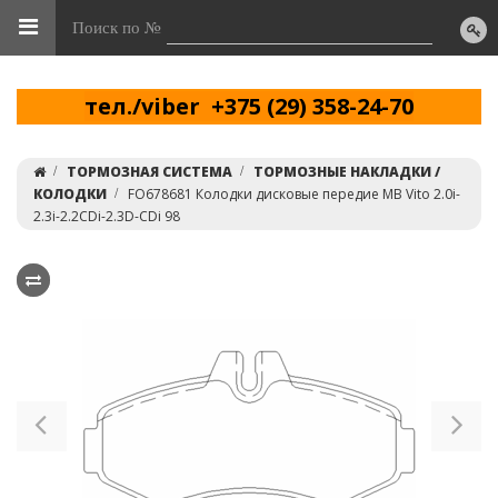
Поиск по №
тел./viber +375 (29) 358-24-70
ТОРМОЗНАЯ СИСТЕМА
ТОРМОЗНЫЕ НАКЛАДКИ /
КОЛОДКИ
FO678681 Колодки дисковые передие MB Vito 2.0i-
2.3i-2.2CDi-2.3D-CDi 98
Previous
Ne