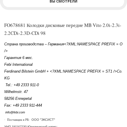
ВЫ СМОТРЕЛИ
FO678681 Колодки дисковые передие MB Vito 2.0i-2.3i-
2.2CDi-2.3D-CDi 98
Страна производства – Германия<?XML:NAMESPACE PREFIX = O
/>
Гарантия 6 мес.
Febi International
Ferdinand Bilstein GmbH + <?XML:NAMESPACE PREFIX = ST1 />
Co.
KG
Tel.: +49 2333 911-0
Wilhelmstr. 47
58256 Ennepetal
Fax: +49 2333 911-444
info@febi.com
ООО "ЭКСИСТ"
·
Поставщик в РБ:
УНП 191167230 Юридический адрес: