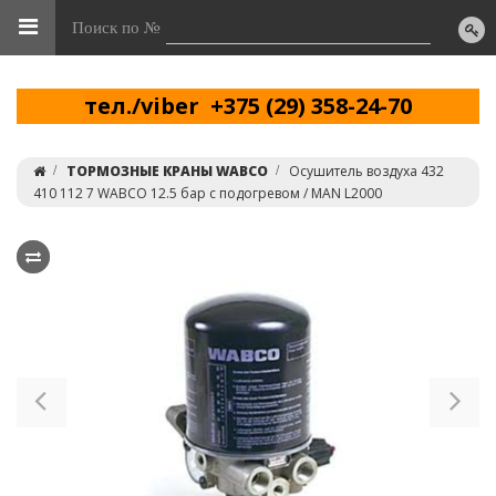
Поиск по №
тел./viber +375 (29) 358-24-70
ТОРМОЗНЫЕ КРАНЫ WABCO
Осушитель воздуха 432
410 112 7 WABCO 12.5 бар с подогревом / MAN L2000
Previous
Ne