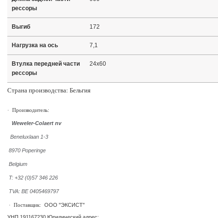
рессоры
Выгиб
172
Нагрузка на ось
7,1
Втулка передней части
24x60
рессоры
Страна производства: Бельгия
·
Производитель:
Weweler-Colaert nv
Beneluxlaan 1-3
8970 Poperinge
Belgium
T: +32 (0)57 346 226
TVA: BE 0405469797
ООО "ЭКСИСТ"
·
Поставщик:
УНП 191167230 Юридический адрес: