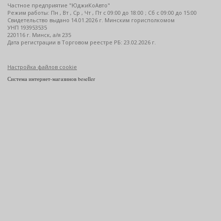
Частное предприятие "ЮджиКоАвто"
Режим работы: Пн , Вт , Ср , Чт , Пт c 09:00 до 18:00 ; Сб c 09:00 до 15:00
Свидетельство выдано 14.01.2026 г. Минским горисполкомом
УНП 193953535
220116 г. Минск, а/я 235
Дата регистрации в Торговом реестре РБ: 23.02.2026 г.
Настройка файлов cookie
Система интернет-магазинов beseller