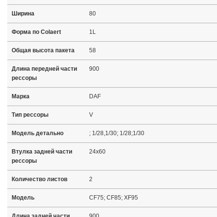
Ширина
80
Форма по Colaert
1L
Общая высота пакета
58
Длина передней части
900
рессоры
Марка
DAF
Тип рессоры
V
Модель детально
; 1/28,1/30; 1/28;1/30
Втулка задней части
24x60
рессоры
Количество листов
2
Модель
CF75; CF85; XF95
Длина задней части
900